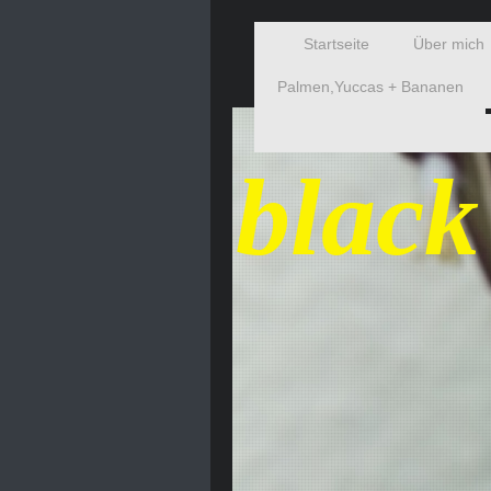
Startseite
Über mich
Palmen,Yuccas + Bananen
black