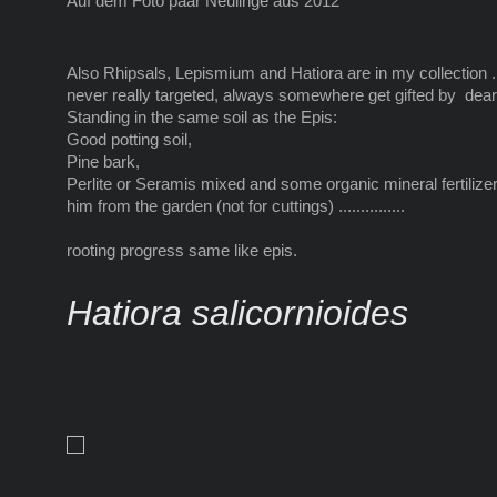
Auf dem Foto paar Neulinge aus 2012
Also Rhipsals, Lepismium and Hatiora are in my collection ..
never really targeted, always somewhere get gifted by dear frie
Standing in the same soil as the Epis:
Good potting soil,
Pine bark,
Perlite or Seramis mixed and some organic mineral fertilizer
him from the garden (not for cuttings) ...............
rooting progress same like epis.
Hatiora salicornioides