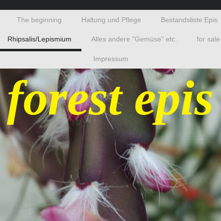
The beginning
Haltung und Pflege
Bestandsliste Epis
Rhipsalis/Lepismium
Alles andere "Gemüse" etc.
for sale
Impressum
 forest epis