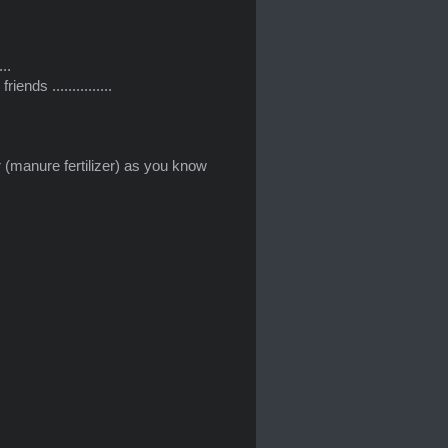
..
nds ...............
 (manure fertilizer) as you know