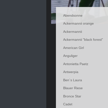
Abendsonne
Ackermannii orange
Ackermannii
Ackermannii "black forest"
American Girl
Anguliger
Antonietta Paetz
Antwerpia
Ben`s Laura
Blauer Riese
Bronce Star
Cadet