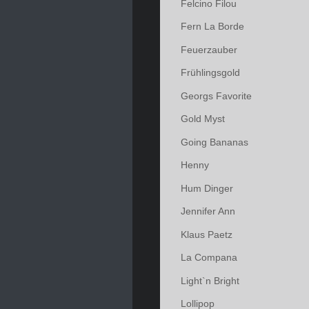
Felcino Filou
Fern La Borde
Feuerzauber
Frühlingsgold
Georgs Favorite
Gold Myst
Going Bananas
Henny
Hum Dinger
Jennifer Ann
Klaus Paetz
La Compana
Light`n Bright
Lollipop