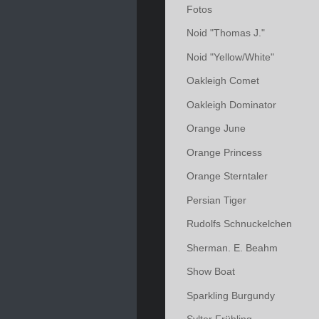
Fotos
Noid "Thomas J."
Noid "Yellow/White"
Oakleigh Comet
Oakleigh Dominator
Orange June
Orange Princess
Orange Sterntaler
Persian Tiger
Rudolfs Schnuckelchen
Sherman. E. Beahm
Show Boat
Sparkling Burgundy