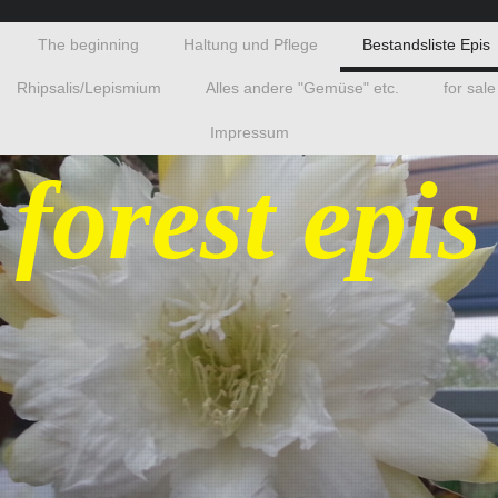
The beginning
Haltung und Pflege
Bestandsliste Epis
Rhipsalis/Lepismium
Alles andere "Gemüse" etc.
for sale
Impressum
 forest epis