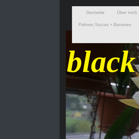
Startseite
Über mich
Palmen,Yuccas + Bananen
black