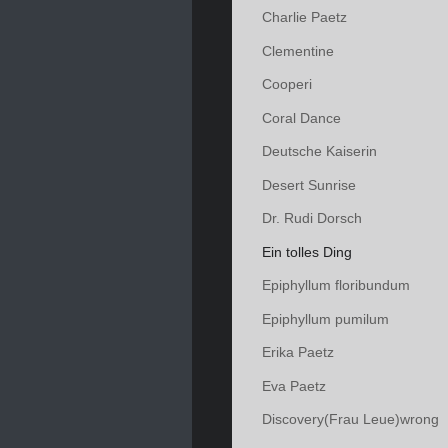
Charlie Paetz
Clementine
Cooperi
Coral Dance
Deutsche Kaiserin
Desert Sunrise
Dr. Rudi Dorsch
Ein tolles Ding
Epiphyllum floribundum
Epiphyllum pumilum
Erika Paetz
Eva Paetz
Discovery(Frau Leue)wrong