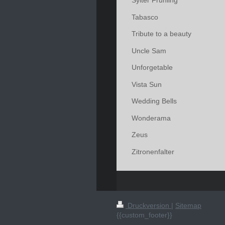
Sylter Frühling
Tabasco
Tribute to a beauty
Uncle Sam
Unforgetable
Vista Sun
Wedding Bells
Wonderama
Zeus
Zitronenfalter
Druckversion
|
Sitemap
{{custom_footer}}