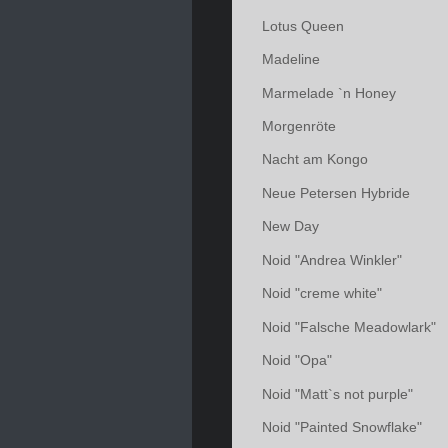
Lotus Queen
Madeline
Marmelade `n Honey
Morgenröte
Nacht am Kongo
Neue Petersen Hybride
New Day
Noid "Andrea Winkler"
Noid "creme white"
Noid "Falsche Meadowlark"
Noid "Opa"
Noid "Matt`s not purple"
Noid "Painted Snowflake"