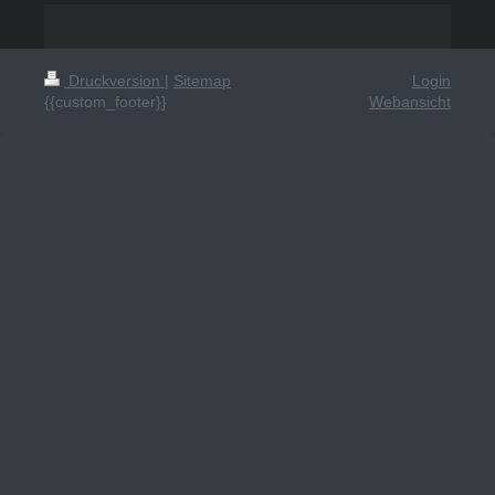
Druckversion
|
Sitemap
Login
{{custom_footer}}
Webansicht